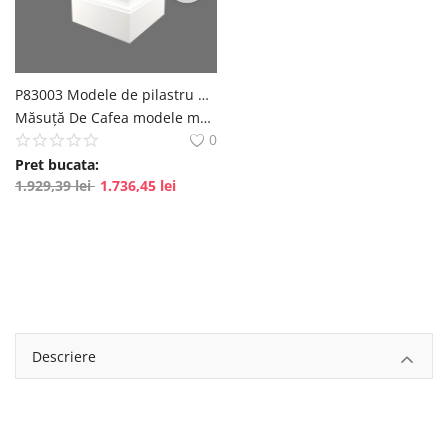
English
Romanian
P83003 Modele de pilastru din poliuretan pentru interior si exterior
Măsuță De Cafea modele masa de cafea din poliuretan pentru decorare polure
0
Pret bucata:
1.929,39
lei
1.736,45
lei
Descriere