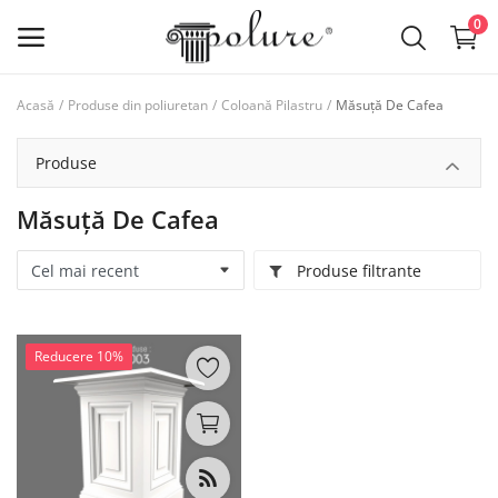
0
Acasă
Produse din poliuretan
Coloană Pilastru
Măsuță De Cafea
Produse din poliuretan
Produse
lista de dorințe
Măsuță De Cafea
Contact
Produse filtrante
Log in
Inregistreaza-te
Reducere 10%
Locație
RON (lei)
Limba