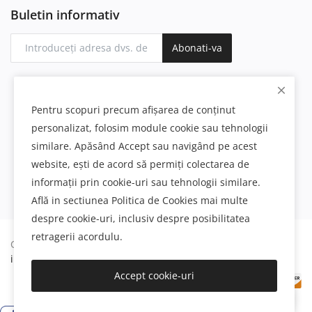
Buletin informativ
Abonati-va
Pentru scopuri precum afișarea de conținut
personalizat, folosim module cookie sau tehnologii
similare. Apăsând Accept sau navigând pe acest
website, ești de acord să permiți colectarea de
informații prin cookie-uri sau tehnologii similare.
Află in sectiunea Politica de Cookies mai multe
despre cookie-uri, inclusiv despre posibilitatea
retragerii acordulu.
Copyright 2023 Polure - All Rights Reserved.
Decoratiuni
interioare si exterioare din poliuretan
Accept cookie-uri
Buna ziua! Cu ce vă pot ajuta?