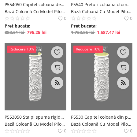
P554050 Capitel coloana decorativa Doric ,Corintic din poliuretan
P5540 Preturi coloana otomana din poliuretan
Bază Coloană Cu Model Pilon decorativ pentru decorare interioară și exterioară polure
Bază Coloană Cu Model Pilon decorativ pentru decorare interioară și exterioară polure
0
0
Pret bucata:
Pret bucata:
883,61
lei
795,25
lei
1.763,85
lei
1.587,47
lei
Reducere 10%
Reducere 10%
P553050 Stalpi spuma rigida poliuretan
P5530 Capitel coloană din poliuretan bizantină ,romană ,grecească .Coloană corintică decorativă
Bază Coloană Cu Model Pilon decorativ pentru decorare interioară și exterioară polure
Bază Coloană Cu Model Pilon decorativ pentru decorare interioară și exterioară polure
0
0