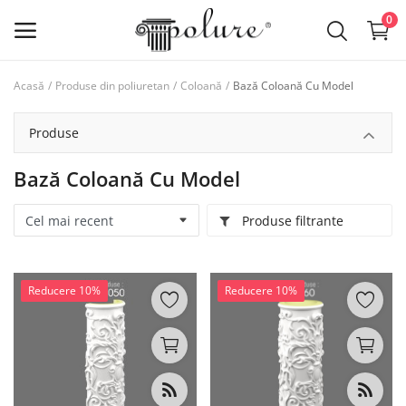
0
Acasă
Produse din poliuretan
Coloană
Bază Coloană Cu Model
Produse din poliuretan
Produse
lista de dorințe
Bază Coloană Cu Model
Contact
Produse filtrante
Log in
Inregistreaza-te
Reducere 10%
Reducere 10%
Locație
RON (lei)
Limba