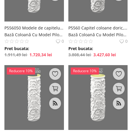
English
Romanian
P556050 Modele de capiteluri coloana din poliuretan. Coloane si capiteluri dorice, corintice
P5560 Capitel coloane doric, corintic din poliuretan
Bază Coloană Cu Model Pilon decorativ pentru decorare interioară și exterioară polure
Bază Coloană Cu Model Pilon decorativ pentru decorare interioară și exterioară polure
0
0
Pret bucata:
Pret bucata:
1.911,49
lei
1.720,34
lei
3.808,44
lei
3.427,60
lei
Reducere 10%
Reducere 10%