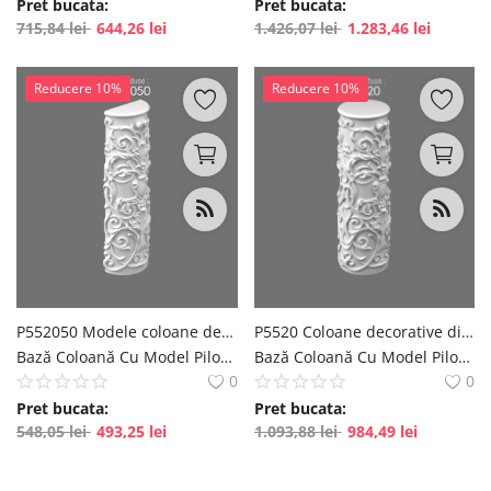
Pret bucata:
Pret bucata:
715,84
lei
644,26
lei
1.426,07
lei
1.283,46
lei
Reducere 10%
Reducere 10%
P552050 Modele coloane decorative din poliuretan
P5520 Coloane decorative din poliuretan
Bază Coloană Cu Model Pilon decorativ pentru decorare interioară și exterioară polure
Bază Coloană Cu Model Pilon decorativ pentru decorare interioară și exterioară polure
0
0
Pret bucata:
Pret bucata:
548,05
lei
493,25
lei
1.093,88
lei
984,49
lei