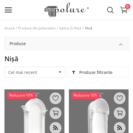
0
Acasă
Produse din poliuretan
Aplica Și Nișă
Nișă
Produse din poliuretan
Produse
lista de dorințe
Nișă
Contact
Produse filtrante
Log in
Inregistreaza-te
Reducere 10%
Reducere 10%
Locație
RON (lei)
Limba