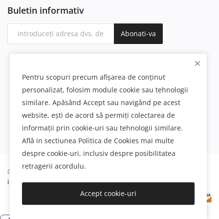
Buletin informativ
Abonati-va
Pentru scopuri precum afișarea de conținut
personalizat, folosim module cookie sau tehnologii
similare. Apăsând Accept sau navigând pe acest
website, ești de acord să permiți colectarea de
informații prin cookie-uri sau tehnologii similare.
Află in sectiunea Politica de Cookies mai multe
despre cookie-uri, inclusiv despre posibilitatea
retragerii acordulu.
Copyright 2023 Polure - All Rights Reserved.
Decoratiuni
interioare si exterioare din poliuretan
Accept cookie-uri
Buna ziua! Cu ce vă pot ajuta?