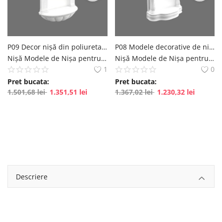
English
Romanian
P09 Decor nișă din poliuretan, preturi decorative de nișă
P08 Modele decorative de nișă pentru colț din poliuretan, decoruri de nișă
Nișă Modele de Nișa pentru decorare - Idei de design polure
Nișă Modele de Nișa pentru decorare - Idei de design polure
1
0
Pret bucata:
Pret bucata:
1.501,68
lei
1.351,51
lei
1.367,02
lei
1.230,32
lei
Descriere