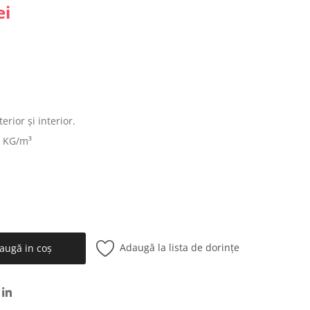
ei
erior și interior.
0 KG/m³
Adaugă la lista de dorințe
augă in coş