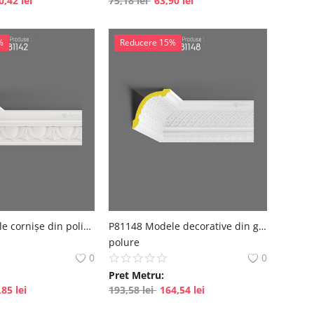
0,42
lei
75,18
lei
63,90
lei
%
Reducere 15%
P81142 Modele cornișe din poliuretan
P81148 Modele decorative din gips-carton poliuretan
polure
0
0
Pret Metru:
,85
lei
193,58
lei
164,54
lei