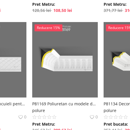
Pret Metru:
Pret Metru:
i
120,56
lei
108,50
lei
371,77
lei
3
Reducere 15%
Reducere 15
P81166 Tipuri de tencuieli pentru perete din poliuretan cu modele Formă pentru ipsos Echivalent
P81169 Poliuretan cu modele decorative
polure
polure
0
0
Pret Metru:
Pret bucata: