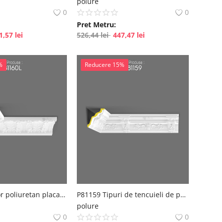
polure
0
0
Pret Metru:
1,57
lei
526,44
lei
447,47
lei
%
Reducere 15%
P81160L Decor poliuretan placare perete
P81159 Tipuri de tencuieli de perete cu modele decorative
polure
0
0