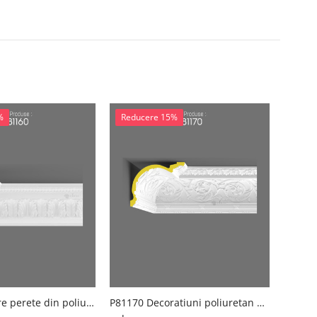
%
Reducere 15%
P81160 Placare perete din poliuretan
P81170 Decoratiuni poliuretan pt perete