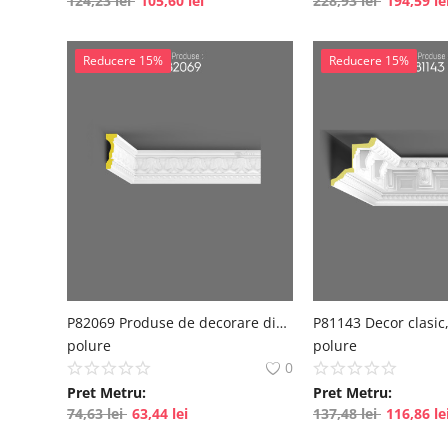
124,23
lei
105,60
lei
228,93
lei
194,59
le
Reducere 15%
Reducere 15%
P82069 Produse de decorare din poliuretan
polure
polure
0
Pret Metru:
Pret Metru:
74,63
lei
63,44
lei
137,48
lei
116,86
le