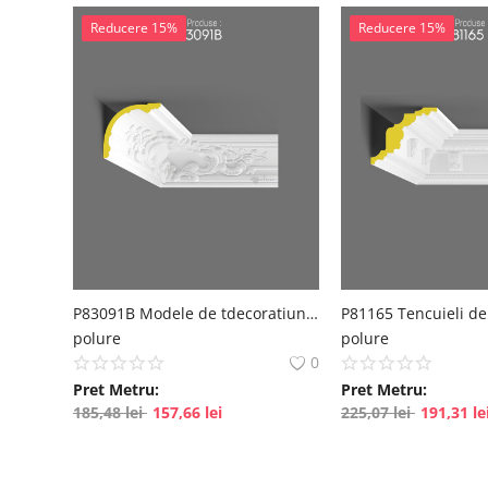
Reducere 15%
Reducere 15%
P83091B Modele de tdecoratiuni pentru perete echivalent ipsos
polure
polure
0
Pret Metru:
Pret Metru:
185,48
lei
157,66
lei
225,07
lei
191,31
le