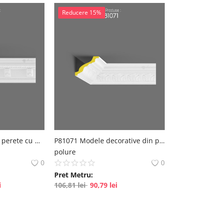
Reducere 15%
P81165 Tencuieli de perete cu model
P81071 Modele decorative din poliuretan
polure
0
0
Pret Metru:
i
106,81
lei
90,79
lei