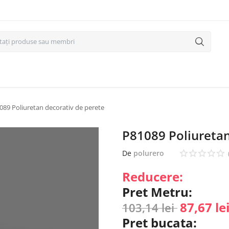
089 Poliuretan decorativ de perete
P81089 Poliuretan
De
polurero
Reducere:
Pret Metru:
87,67
le
103,14
lei
Pret bucata: