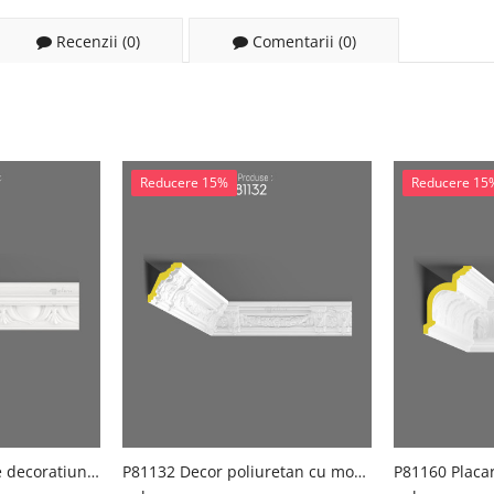
Recenzii (0)
Comentarii (0)
Reducere 15%
Reducere 15
P81110 Producția de decoratiuni de perete din poliuretan
P81132 Decor poliuretan cu model decorativ