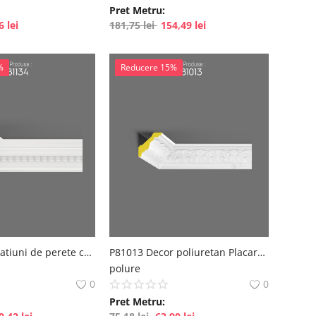
Pret Metru:
16
lei
181,75
lei
154,49
lei
%
Reducere 15%
P81134 Decoratiuni de perete cu model
P81013 Decor poliuretan Placare perete
polure
0
0
Pret Metru: