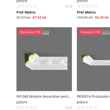
polure
polure
0
Pret Metru:
Pret Metru:
55,93
lei
47,54
lei
110,93
lei
94,29
lei
Reducere 15%
Reducere 15%
P81088 Modele decorative pentru placare de perete din poliuretan
polure
polure
0