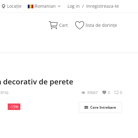
Locație
Romanian
Log in
Inregistreaza-te
/
Cart
lista de dorințe
 decorativ de perete
(816)
35667
0
0
-15%
Cere întrebare
i