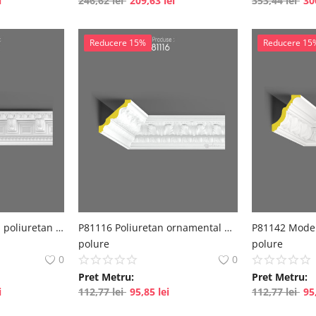
i
246,62
lei
209,63
lei
353,44
lei
30
Reducere 15%
Reducere 15
P81143 Decor clasic, poliuretan decorativ
P81116 Poliuretan ornamental decorativ cu model
polure
polure
0
0
Pret Metru:
Pret Metru:
i
112,77
lei
95,85
lei
112,77
lei
95