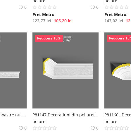
polure
polure
0
0
Pret Metru:
Pret Metru:
123,77
lei
105,20
lei
143,02
lei
12
Reducere 10%
Reducere 15
P83091A Produsele noastre nu sunt din ipsos sau polistiren
P81147 Decoratiuni din poliuretan cu model
polure
polure
0
0